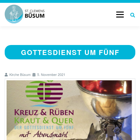
Menü
START
GOTTESDIENSTE & TERMINE
GOTTESDIENST UM FÜNF
AKTUELL
LEBENSBEGLEITUNG
Kirche Büsum
5. November 2021
GESCHICHTE
KONTAKT