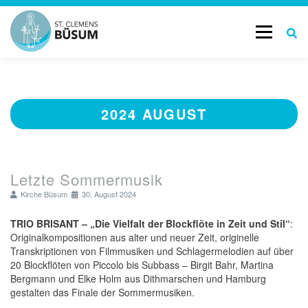
Menü
START
GOTTESDIENSTE & TERMINE
2024 AUGUST
AKTUELL
LEBENSBEGLEITUNG
Letzte Sommermusik
GESCHICHTE
KONTAKT
Kirche Büsum
30. August 2024
TRIO BRISANT – „Die Vielfalt der Blockflöte in Zeit und Stil“
:
Originalkompositionen aus alter und neuer Zeit, originelle
Transkriptionen von Filmmusiken und Schlagermelodien auf über
20 Blockflöten von Piccolo bis Subbass – Birgit Bahr, Martina
Bergmann und Elke Holm aus Dithmarschen und Hamburg
gestalten das Finale der Sommermusiken.