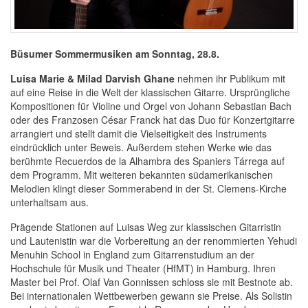
Büsumer Sommermusiken am Sonntag, 28.8.
Luisa Marie & Milad Darvish Ghane
nehmen ihr Publikum mit
auf eine Reise in die Welt der klassischen Gitarre. Ursprüngliche
Kompositionen für Violine und Orgel von Johann Sebastian Bach
oder des Franzosen César Franck hat das Duo für Konzertgitarre
arrangiert und stellt damit die Vielseitigkeit des Instruments
eindrücklich unter Beweis. Außerdem stehen Werke wie das
berühmte Recuerdos de la Alhambra des Spaniers Tárrega auf
dem Programm. Mit weiteren bekannten südamerikanischen
Melodien klingt dieser Sommerabend in der St. Clemens-Kirche
unterhaltsam aus.
Prägende Stationen auf Luisas Weg zur klassischen Gitarristin
und Lautenistin war die Vorbereitung an der renommierten Yehudi
Menuhin School in England zum Gitarrenstudium an der
Hochschule für Musik und Theater (HfMT) in Hamburg. Ihren
Master bei Prof. Olaf Van Gonnissen schloss sie mit Bestnote ab.
Bei internationalen Wettbewerben gewann sie Preise. Als Solistin