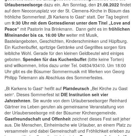
Urlauberseelsorge
dazu ein. Am Sonntag, den
21.08.2022
findet
auf dem Neocorusplatz vor der St. Clemens-Kirche in Büsum das
fröhliche Sommerfest „Bi Karkens to Gast“ statt. Der Tag beginnt
um
9:30 Uhr mit dem Gottesdienst unter dem Titel „Love and
Peace“
mit Pastorin Ina Brinkmann. Dann geht es im
fröhlichen
Miteinander bis ca. 16:00 Uhr
weiter mit Musik,
Bastelangeboten, Geschichten, Kinderschminken und Hüpfburg.
Ein Kuchenbuffet, spritzige Getränke und Gegrilltes sorgen fürs
leibliche Wohl. Gerade für den kleinen Geldbeutel wird einiges
geboten.
Spenden für das Kuchenbuffet
(bitte keine Torten)
sind willkommen, Infos dazu unter Tel. 04834/93410. Um 18:00
Uhr gibt es die Büsumer Sommermusik mit Werken von Georg
Philipp Telemann als Abschluss des Sommerfestes.
„Bi Karkens to Gast“ heißt auf
Plattdeutsch
„Bei Kirche zu Gast
sein“. Dieses Sommerfest ist
DIE Institution seit vier
Jahrzehnten
. Sie wurde von dem Urlauberseelsorger Reinhard
Gärtner ins Leben gerufen als gemeinsame Veranstaltung von
der Urlauberseelsorge mit der Büsumer Kirchengemeinde.
Gastfreundschaft und Offenheit
zeichnet dieses Fest seit jeher
aus. Die Menschen, Einheimische wie Urlauber, an einem Platz zu
versammeln und dabei Gemeinschaft und Fröhlichkeit erleben zu