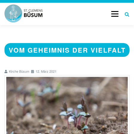
Menü
START
GOTTESDIENSTE & TERMINE
VOM GEHEIMNIS DER VIELFALT
AKTUELL
LEBENSBEGLEITUNG
Kirche Büsum
12. März 2021
GESCHICHTE
KONTAKT