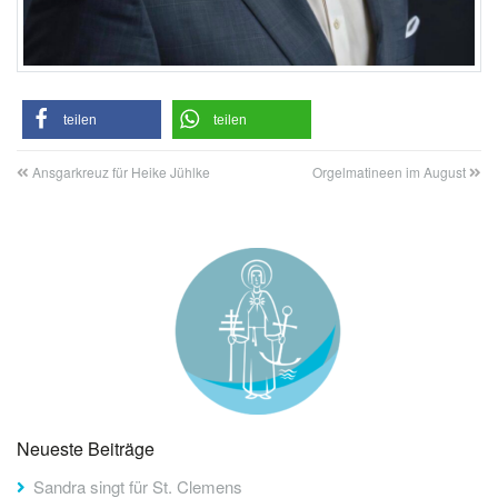
teilen
teilen
Ansgarkreuz für Heike Jühlke
Orgelmatineen im August
Neueste Beiträge
Sandra singt für St. Clemens