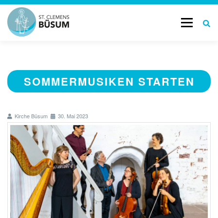
Menü
START
GOTTESDIENSTE & TERMINE
SOMMERMUSIKEN STARTEN
AKTUELL
LEBENSBEGLEITUNG
Kirche Büsum
30. Mai 2023
GESCHICHTE
KONTAKT