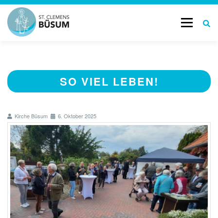
Menü
START
GOTTESDIENSTE & TERMINE
SO VIEL LEBEN!
AKTUELL
LEBENSBEGLEITUNG
Kirche Büsum
6. Oktober 2025
GESCHICHTE
KONTAKT