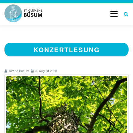
Menü
START
GOTTESDIENSTE & TERMINE
KONZERTLESUNG
AKTUELL
LEBENSBEGLEITUNG
Kirche Büsum
3. August 2023
GESCHICHTE
KONTAKT