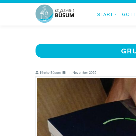
START
GOTT
GRU
Kirche Büsum
11. November 2025