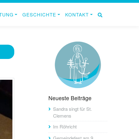
ITUNG
GESCHICHTE
KONTAKT
Neueste Beiträge
Sandra singt für St.
Clemens
Im Röhricht
Gemeindefest am 9.