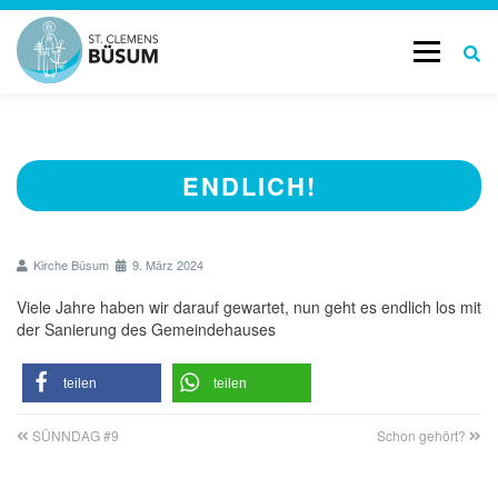
Menü
START
GOTTESDIENSTE & TERMINE
ENDLICH!
AKTUELL
LEBENSBEGLEITUNG
Kirche Büsum
9. März 2024
GESCHICHTE
KONTAKT
Viele Jahre haben wir darauf gewartet, nun geht es endlich los mit
der Sanierung des Gemeindehauses
teilen
teilen
SÜNNDAG #9
Schon gehört?