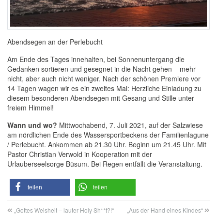
Abendsegen an der Perlebucht
Am Ende des Tages innehalten, bei Sonnenuntergang die
Gedanken sortieren und gesegnet in die Nacht gehen – mehr
nicht, aber auch nicht weniger. Nach der schönen Premiere vor
14 Tagen wagen wir es ein zweites Mal: Herzliche Einladung zu
diesem besonderen Abendsegen mit Gesang und Stille unter
freiem Himmel!
Wann und wo?
Mittwochabend, 7. Juli 2021, auf der Salzwiese
am nördlichen Ende des Wassersportbeckens der Familienlagune
/ Perlebucht. Ankommen ab 21.30 Uhr. Beginn um 21.45 Uhr. Mit
Pastor Christian Verwold in Kooperation mit der
Urlauberseelsorge Büsum. Bei Regen entfällt die Veranstaltung.
teilen
teilen
„Gottes Weisheit – lauter Holy Sh**t?!“
„Aus der Hand eines Kindes“