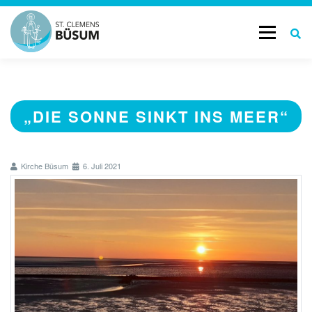
Menü
START
GOTTESDIENSTE & TERMINE
„DIE SONNE SINKT INS MEER“
AKTUELL
LEBENSBEGLEITUNG
Kirche Büsum
6. Juli 2021
GESCHICHTE
KONTAKT