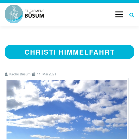
Menü
START
GOTTESDIENSTE & TERMINE
CHRISTI HIMMELFAHRT
AKTUELL
LEBENSBEGLEITUNG
Kirche Büsum
11. Mai 2021
GESCHICHTE
KONTAKT