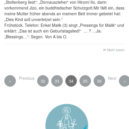
„Stoltenberg liest“: „Dornauszieher“ von Hiromi Ito, darin
vorkommend Jizo, ein buddhistischer Schutzgott.Mir fällt ein, dass
meine Mutter früher abends an meinem Bett immer gebetet hat:
„Dies Kind soll unverletzet sein.“
Frühstück. Telefon: Enkel Malik (3) singt „Pressings für Malik“ und
erklärt: „Das ist auch ein Geburtstagslied!“ … ? …Ja:
„Blessings…“: Segen. Von A bis O.
Mehr lesen
Previous
Next
«
32
33
34
35
36
»