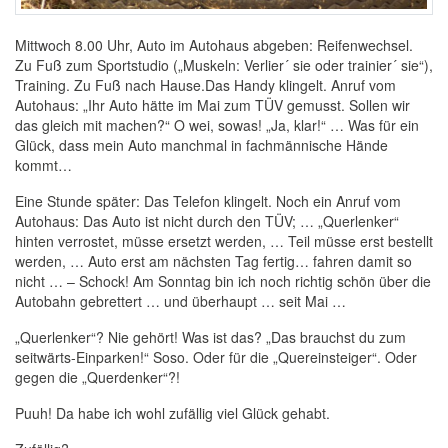
Mittwoch 8.00 Uhr, Auto im Autohaus abgeben: Reifenwechsel.
Zu Fuß zum Sportstudio („Muskeln: Verlier´ sie oder trainier´ sie“),
Training. Zu Fuß nach Hause.Das Handy klingelt. Anruf vom
Autohaus: „Ihr Auto hätte im Mai zum TÜV gemusst. Sollen wir
das gleich mit machen?“ O wei, sowas! „Ja, klar!“ … Was für ein
Glück, dass mein Auto manchmal in fachmännische Hände
kommt…
Eine Stunde später: Das Telefon klingelt. Noch ein Anruf vom
Autohaus: Das Auto ist nicht durch den TÜV; … „Querlenker“
hinten verrostet, müsse ersetzt werden, … Teil müsse erst bestellt
werden, … Auto erst am nächsten Tag fertig… fahren damit so
nicht … – Schock! Am Sonntag bin ich noch richtig schön über die
Autobahn gebrettert … und überhaupt … seit Mai …
„Querlenker“? Nie gehört! Was ist das? „Das brauchst du zum
seitwärts-Einparken!“ Soso. Oder für die „Quereinsteiger“. Oder
gegen die „Querdenker“?!
Puuh! Da habe ich wohl zufällig viel Glück gehabt.